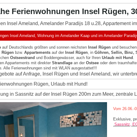
he Ferienwohnungen Insel Rügen, 3
n Insel Ameland, Amelander Paradijs 18 u.28, Appartement i
gen Insel Ameland, Wohnung im Amelander Kaap und im Amelander Paradijs Nr
b
auf Deutschlands größten und sonnen reichsten
Insel Rügen
und besuchen
n Rügen
bzw.
Appartements
auf der
Insel Rügen
, in
Göhren, Sellin, Binz,
ischen
Ostseestrand
und Boddengewässer, auch für Ihren
Urlaub mit Hund
.
en Appartements mit direkter
Strandlage
an der
Ostsee
oder dem traumhafte
e. Alle Ferienwohnungen sind mit WLAN ausgestattet!!!
ebote auf Anfrage, Insel Rügen und Insel Ameland, wir unterbr
rienwohnungen Rügen, Urlaub mit Hund!
ng in Sassnitz auf der Insel Rügen 200m zum Meer, zentrale La
Vom 26.06.-0
Exklusive, pr
Sassnitz, EG