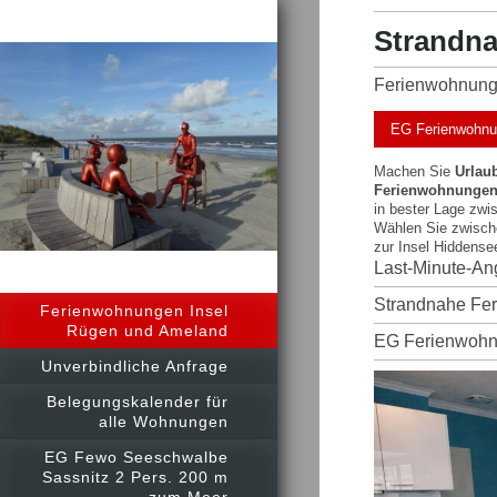
Strandna
Ferienwohnunge
EG Ferienwohnun
Machen Sie
Urlau
Ferienwohnunge
in bester Lage zw
Wählen Sie zwisch
zur Insel Hiddense
Last-Minute-Ang
Strandnahe Fe
Ferienwohnungen Insel
Rügen und Ameland
EG Ferienwohnu
Unverbindliche Anfrage
Belegungskalender für
alle Wohnungen
EG Fewo Seeschwalbe
Sassnitz 2 Pers. 200 m
zum Meer