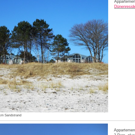
Appartement
Dünenreside
9km Sandstrand
Appartement