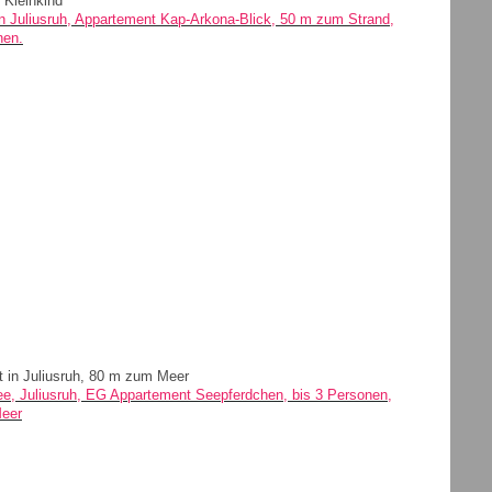
 Kleinkind
 in Juliusruh, Appartement Kap-Arkona-Blick, 50 m zum Strand,
nen.
 in Juliusruh, 80 m zum Meer
ee, Juliusruh, EG Appartement Seepferdchen, bis 3 Personen,
eer