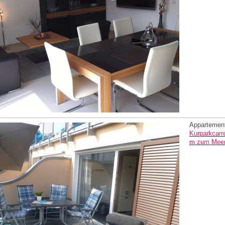
Appartement
Kurparkcarr
m zum Mee