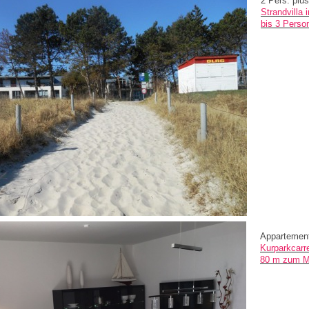
2 Pers. plus
Strandvilla
bis 3 Perso
Appartement
Kurparkcarr
80 m zum M