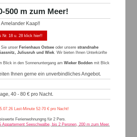
0-500 m zum Meer!
m Amelander Kaap!!
. 18 u. 28 klick hier!!
 Sie unser
Ferienhaus
Ostsee
oder unsere
strandnahe
 Sassnitz, Juliusruh und Wiek
. Wir bieten Ihnen Unterkünfte
n Blick in den Sonnenuntergang am
Wieker Bodden
mit Blick
eiten Ihnen gerne ein unverbindliches Angebot.
ge, 40 - 80 € pro Nacht.
5.07.26 Last-Minute 52-70 € pro Nacht!
eiswerte Ferienwohnungng für 2 Pers.
 Appartement Seeschwalbe, bis 2 Peronen, 200 m zum Meer.