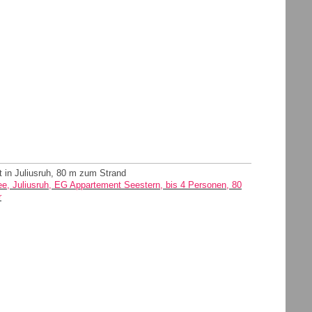
 in Juliusruh, 80 m zum Strand
ee, Juliusruh, EG Appartement Seestern, bis 4 Personen, 80
r