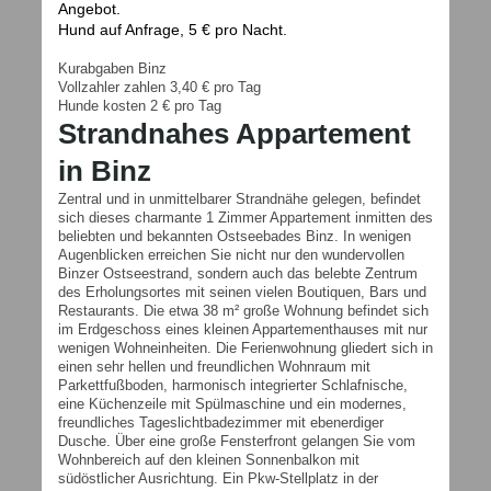
Angebot.
Hund auf Anfrage, 5 € pro Nacht.
Kurabgaben Binz
Vollzahler zahlen 3,40 € pro Tag
Hunde kosten 2 € pro Tag
Strandnahes Appartement
in Binz
Zentral und in unmittelbarer Strandnähe gelegen, befindet
sich dieses charmante 1 Zimmer Appartement inmitten des
beliebten und bekannten Ostseebades Binz. In wenigen
Augenblicken erreichen Sie nicht nur den wundervollen
Binzer Ostseestrand, sondern auch das belebte Zentrum
des Erholungsortes mit seinen vielen Boutiquen, Bars und
Restaurants. Die etwa 38 m² große Wohnung befindet sich
im Erdgeschoss eines kleinen Appartementhauses mit nur
wenigen Wohneinheiten. Die Ferienwohnung gliedert sich in
einen sehr hellen und freundlichen Wohnraum mit
Parkettfußboden, harmonisch integrierter Schlafnische,
eine Küchenzeile mit Spülmaschine und ein modernes,
freundliches Tageslichtbadezimmer mit ebenerdiger
Dusche. Über eine große Fensterfront gelangen Sie vom
Wohnbereich auf den kleinen Sonnenbalkon mit
südöstlicher Ausrichtung. Ein Pkw-Stellplatz in der