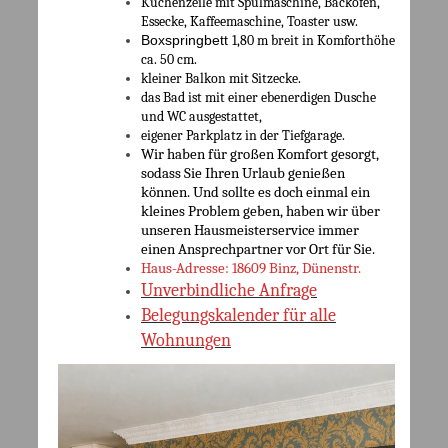
Küchenzeile mit Spülmaschine, Backofen,
Essecke, Kaffeemaschine, Toaster usw.
Boxspringbett
1,80 m breit in Komforthöhe
ca. 50 cm.
kleiner Balkon mit Sitzecke.
das Bad ist mit einer ebenerdigen Dusche
und WC ausgestattet,
eigener Parkplatz in der Tiefgarage.
Wir haben für großen Komfort gesorgt,
sodass Sie Ihren Urlaub genießen
können. Und sollte es doch einmal ein
kleines Problem geben, haben wir über
unseren Hausmeisterservice immer
einen Ansprechpartner vor Ort für Sie.
Haus-Adresse: 18609 Binz, Dünenstr.
Unverbindliche Anfrage
Belegungskalender für alle
Wohnungen