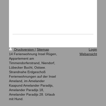
Druckversion
|
Sitemap
Login
14 Ferienwohnung Insel Rügen,
Webansicht
Appartement am
Timmendorferstrand, Niendorf,
Lübecker Bucht, Ostsee.
Strandnahe Erdgeschoß
Ferienwohnungen auf der Insel
Ameland, im Amelander
Kaapund Amelander Paradijs,
Amelander Paradijs 18,
Amelander Paradijs 28. Urlaub
mit Hund.